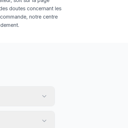
teur, soit sur la page
z des doutes concernant les
e commande, notre centre
idement.