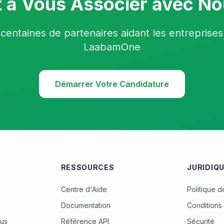
t à Vous Associer avec No
centaines de partenaires aidant les entreprises
LaabamOne
Démarrer Votre Candidature
RESSOURCES
JURIDIQ
Centre d'Aide
Politique d
Documentation
Conditions 
ous
Référence API
Sécurité