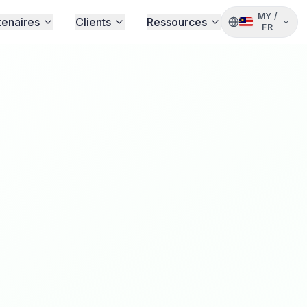
MY
/
tenaires
Clients
Ressources
FR