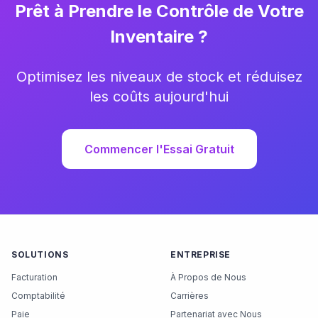
Prêt à Prendre le Contrôle de Votre
Inventaire ?
Optimisez les niveaux de stock et réduisez
les coûts aujourd'hui
Commencer l'Essai Gratuit
SOLUTIONS
ENTREPRISE
Facturation
À Propos de Nous
Comptabilité
Carrières
Paie
Partenariat avec Nous