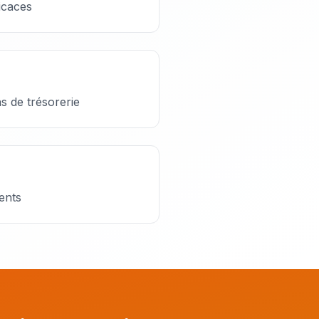
icaces
ns de trésorerie
ents