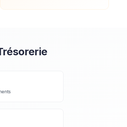
Trésorerie
ements