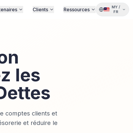
MY
/
tenaires
Clients
Ressources
FR
on
z les
Dettes
de comptes clients et
ésorerie et réduire le