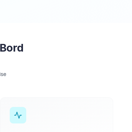
 Bord
ise