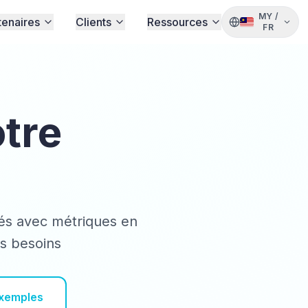
MY
/
tenaires
Clients
Ressources
FR
otre
és avec métriques en
os besoins
Exemples